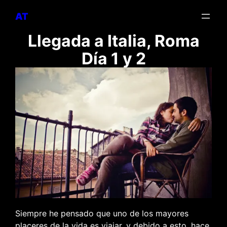
Skip
AT
to
content
Llegada a Italia, Roma
Día 1 y 2
Siempre he pensado que uno de los mayores
placeres de la vida es viajar, y debido a esto, hace