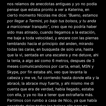
nos reíamos de anecdotas antiguas y yo no podia
pensar que estaba pronto a ver a Katerina, en
cierto momento Nicolas me dice:
“Bueno, estamos
por llegar a Termini, yo bajo tus bolsos, y tu anda
a mariconear tranquilo”
, creo que no podría haber
sido mas atinado, cuando llegamos a la estación,
me baje a toda velocidad, y encare con las piernas
temblando hacia el principio del anden, mirando
todas las caras, en busqueda de solo una, hasta
que la vi, sentada en una escalera y me detuve, ahi
la tenia, a algo asi como 6 metros, despues de 3
meses comunicandonos por carta, email, MSN y
Skype, por fin estaba ahi, veo que levanta la
cabeza y me ve, fui corriendo hasta donde ella y la
abracé, la abrace muy fuerte, y ahi mismo me di
cuenta que era de verdad, habia llegado, estaba
con ella, y ya no iba a tener que extrañarla más.
Partimos con rumbo a casa de Nico, ya que había
acordado dejar todos los bolsos alla para no