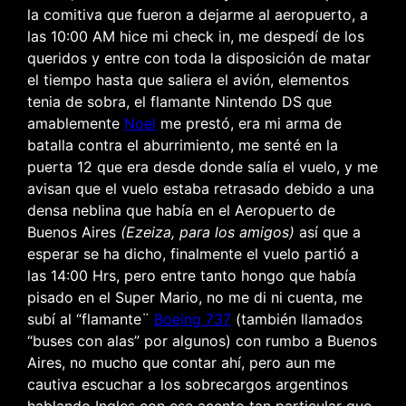
la comitiva que fueron a dejarme al aeropuerto, a
las 10:00 AM hice mi check in, me despedí de los
queridos y entre con toda la disposición de matar
el tiempo hasta que saliera el avión, elementos
tenia de sobra, el flamante Nintendo DS que
amablemente
Noel
me prestó, era mi arma de
batalla contra el aburrimiento, me senté en la
puerta 12 que era desde donde salía el vuelo, y me
avisan que el vuelo estaba retrasado debido a una
densa neblina que había en el Aeropuerto de
Buenos Aires
(Ezeiza, para los amigos)
así que a
esperar se ha dicho, finalmente el vuelo partió a
las 14:00 Hrs, pero entre tanto hongo que había
pisado en el Super Mario, no me di ni cuenta, me
subí al “flamante¨
Boeing 737
(también llamados
“buses con alas” por algunos) con rumbo a Buenos
Aires, no mucho que contar ahí, pero aun me
cautiva escuchar a los sobrecargos argentinos
hablando Ingles con ese acento tan particular que